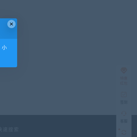
×
，小
特惠
红包
在
线
客
服
签到
客服
工
快速搜索
作