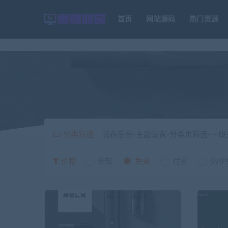
首页
网站源码
热门资源
分类筛选
请在后台-主题设置-分类页筛选-一
价格
全部
免费
付费
SVI